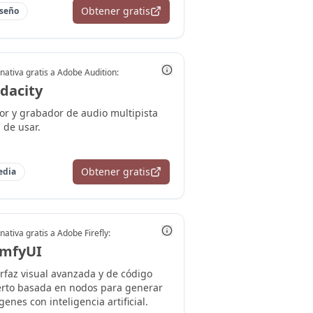
Obtener gratis
seño
nativa gratis a
Adobe Audition
:
dacity
tor y grabador de audio multipista
l de usar.
Obtener gratis
edia
nativa gratis a
Adobe Firefly
:
mfyUI
erfaz visual avanzada y de código
erto basada en nodos para generar
enes con inteligencia artificial.