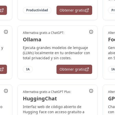
Obtener gratis
Productividad
Pr
Alternativa gratis a
ChatGPT
:
Alter
Ollama
Fo
 y
Ejecuta grandes modelos de lenguaje
Gen
(LLMs) localmente en tu ordenador con
abie
total privacidad y sin costes.
en S
Obtener gratis
IA
IA
Alternativa gratis a
ChatGPT Plus
:
Alter
HuggingChat
GP
go
Interfaz web de código abierto de
Cha
Hugging Face con acceso gratuito a
con 