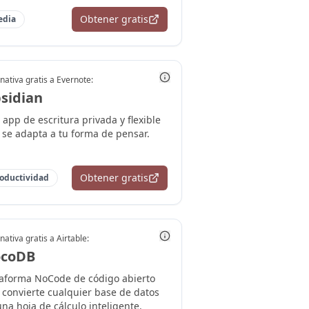
Obtener gratis
edia
nativa gratis a
Evernote
:
sidian
app de escritura privada y flexible
 se adapta a tu forma de pensar.
Obtener gratis
oductividad
nativa gratis a
Airtable
:
coDB
taforma NoCode de código abierto
 convierte cualquier base de datos
na hoja de cálculo inteligente.