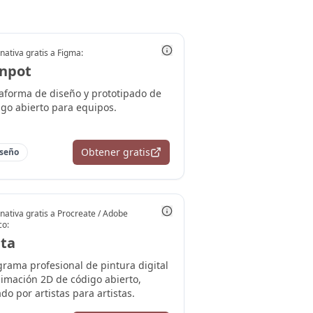
nativa gratis a
Figma
:
npot
taforma de diseño y prototipado de
igo abierto para equipos.
Obtener gratis
seño
nativa gratis a
Procreate / Adobe
co
:
ita
grama profesional de pintura digital
nimación 2D de código abierto,
do por artistas para artistas.