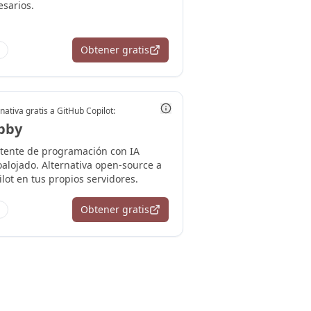
esarios.
Obtener gratis
nativa gratis a
GitHub Copilot
:
bby
stente de programación con IA
oalojado. Alternativa open-source a
lot en tus propios servidores.
Obtener gratis