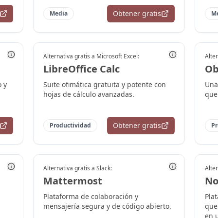
Obtener gratis
Media
M
Alternativa gratis a
Microsoft Excel
:
Alter
LibreOffice Calc
Ob
o y
Suite ofimática gratuita y potente con
Una 
hojas de cálculo avanzadas.
que
Obtener gratis
Productividad
Pr
Alternativa gratis a
Slack
:
Alter
Mattermost
No
Plataforma de colaboración y
Pla
mensajería segura y de código abierto.
que
en u