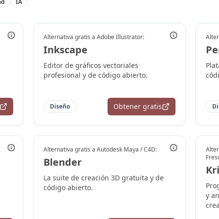
ad
IA
Alternativa gratis a
Adobe Illustrator
:
Alter
Inkscape
Pe
Editor de gráficos vectoriales
Pla
profesional y de código abierto.
cód
Obtener gratis
Diseño
Di
Alternativa gratis a
Autodesk Maya / C4D
:
Alter
Fres
Blender
Kr
La suite de creación 3D gratuita y de
Pro
código abierto.
y a
crea