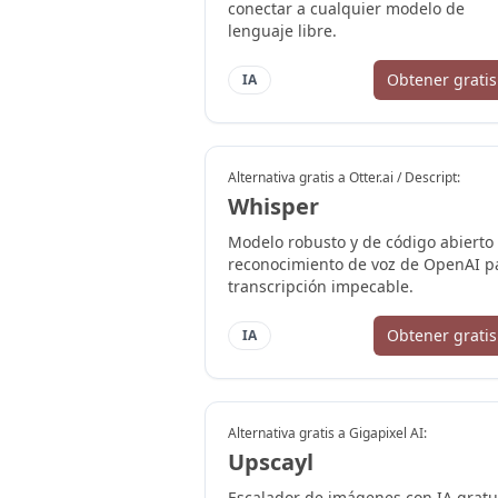
conectar a cualquier modelo de
lenguaje libre.
Obtener gratis
IA
Alternativa gratis a
Otter.ai / Descript
:
Whisper
Modelo robusto y de código abierto
reconocimiento de voz de OpenAI p
transcripción impecable.
Obtener gratis
IA
Alternativa gratis a
Gigapixel AI
:
Upscayl
Escalador de imágenes con IA gratu