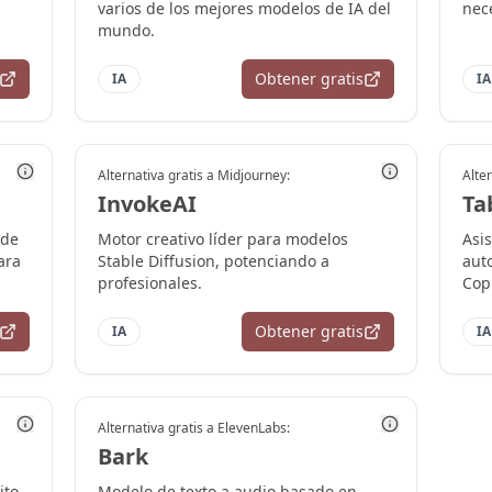
varios de los mejores modelos de IA del
nec
mundo.
Obtener gratis
IA
IA
Alternativa gratis a
Midjourney
:
Alter
InvokeAI
Ta
 de
Motor creativo líder para modelos
Asi
ara
Stable Diffusion, potenciando a
aut
profesionales.
Copi
Obtener gratis
IA
IA
Alternativa gratis a
ElevenLabs
:
Bark
ito
Modelo de texto a audio basado en