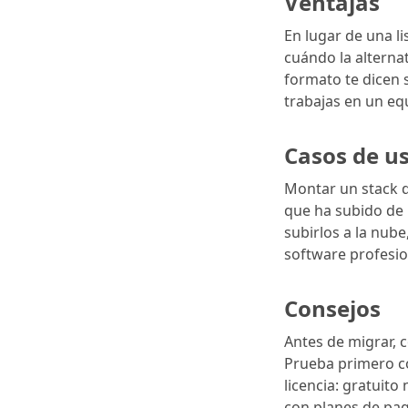
Ventajas
En lugar de una li
cuándo la alterna
formato te dicen s
trabajas en un eq
Casos de u
Montar un stack d
que ha subido de 
subirlos a la nub
software profesio
Consejos
Antes de migrar, 
Prueba primero co
licencia: gratuito
con planes de pag