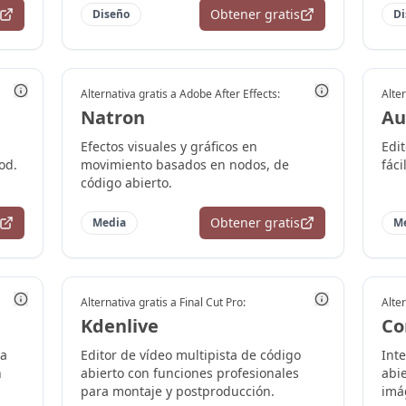
Obtener gratis
Diseño
Di
Alternativa gratis a
Adobe After Effects
:
Alter
Natron
Au
Efectos visuales y gráficos en
Edi
od.
movimiento basados en nodos, de
fáci
código abierto.
Obtener gratis
Media
M
Alternativa gratis a
Final Cut Pro
:
Alter
Kdenlive
Co
ra
Editor de vídeo multipista de código
Int
n
abierto con funciones profesionales
abi
para montaje y postproducción.
imág