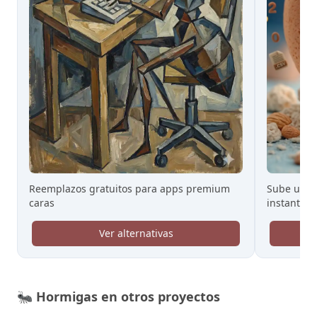
Reemplazos gratuitos para apps premium
Sube un CS
caras
instante
Ver alternativas
🐜
Hormigas en otros proyectos